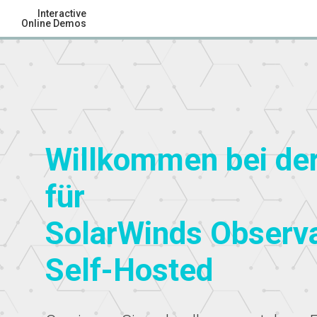
Interactive
Online Demos
Willkommen bei de
für
SolarWinds Observa
Self-Hosted