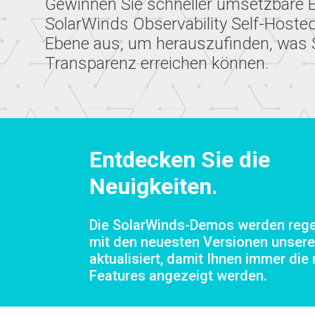
Gewinnen Sie schneller umsetzbare 
SolarWinds Observability Self-Hosted
Ebene aus, um herauszufinden, was S
Transparenz erreichen können.
Entdecken Sie die
Neuigkeiten.
Die SolarWinds-Demos werden reg
mit den neuesten Versionen unsere
aktualisiert, damit Ihnen immer die
Features angezeigt werden.