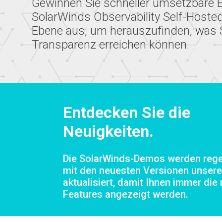
Gewinnen Sie schneller umsetzbare 
SolarWinds Observability Self-Hosted
Ebene aus, um herauszufinden, was S
Transparenz erreichen können.
Entdecken Sie die
Neuigkeiten.
Die SolarWinds-Demos werden reg
mit den neuesten Versionen unsere
aktualisiert, damit Ihnen immer die
Features angezeigt werden.